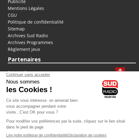
Publicité
Mentions Légales
CGU
Politique de confidentialité
Sitemap
Archives Sud Radio
Archives Programmes
Règlement jeux
Partenaires
fiducial.fr
lyoncapitale.fr
olympique-et-lyonnais.com
L'application Iphone / Android
Téléchargez l'application
Les cookies