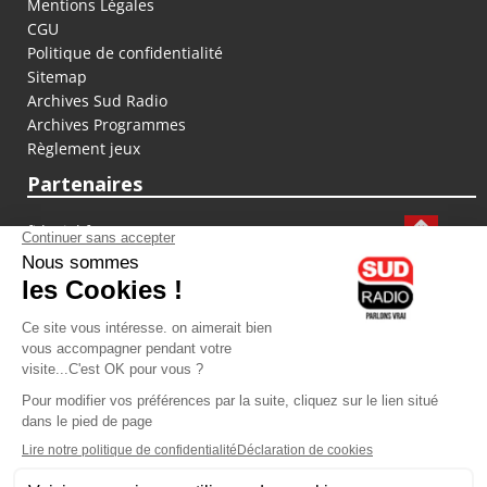
Mentions Légales
CGU
Politique de confidentialité
Sitemap
Archives Sud Radio
Archives Programmes
Règlement jeux
Partenaires
fiducial.fr
lyoncapitale.fr
olympique-et-lyonnais.com
L'application Iphone / Android
Téléchargez l'application
Les cookies
Gestion des cookies