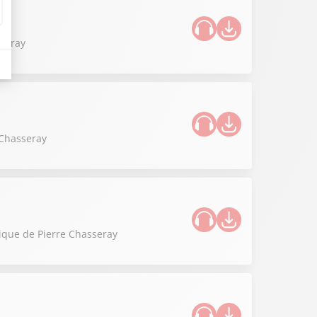
sseray
 Chasseray
onique de Pierre Chasseray