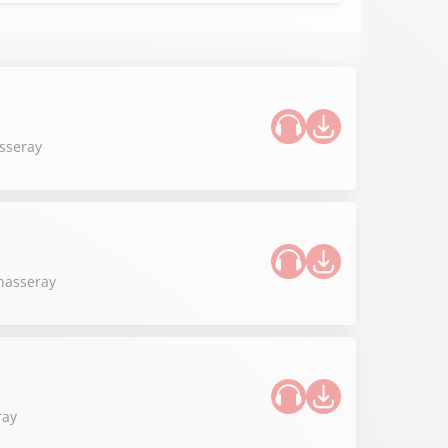
asseray
Chasseray
ray