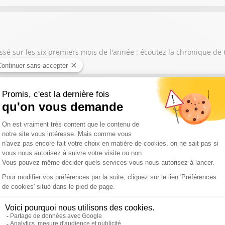
issé sur les six premiers mois de l'année : écoutez la chronique de
 son airbag Takata : écoutez la chronique de Pierre Chasseray
oin dans la lutte contre les excès de vitesse : écoutez la chronique