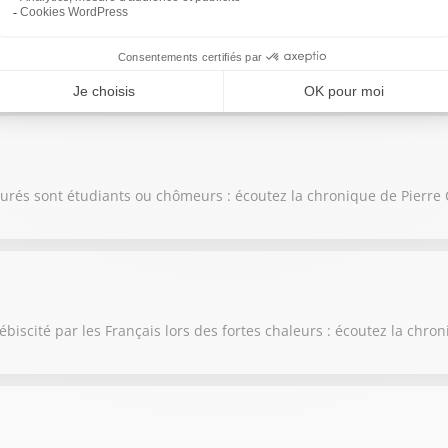
ons de limitations de vitesse : écoutez la chronique de Pierre Cha
surés sont étudiants ou chômeurs : écoutez la chronique de Pierre
ébiscité par les Français lors des fortes chaleurs : écoutez la chr