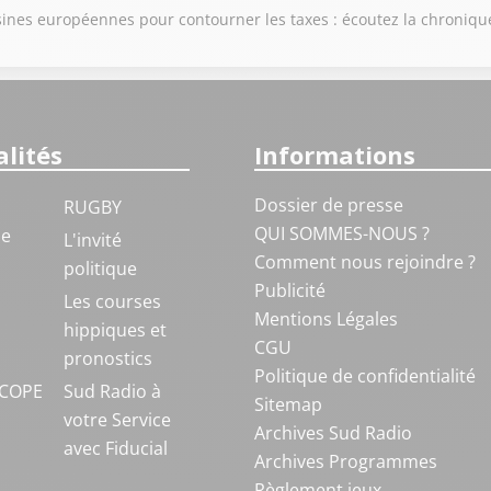
 usines européennes pour contourner les taxes : écoutez la chroniq
lités
Informations
Dossier de presse
RUGBY
QUI SOMMES-NOUS ?
ue
L'invité
Comment nous rejoindre ?
politique
Publicité
S
Les courses
Mentions Légales
hippiques et
CGU
pronostics
Politique de confidentialité
COPE
Sud Radio à
Sitemap
votre Service
Archives Sud Radio
avec Fiducial
Archives Programmes
Règlement jeux