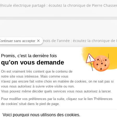
éhicule électrique partagé : écoutez la chronique de Pierre Chasse
issé sur les six premiers mois de l'année : écoutez la chronique de
 son airbag Takata : écoutez la chronique de Pierre Chasseray
oin dans la lutte contre les excès de vitesse : écoutez la chronique