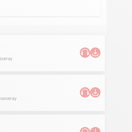
asseray
Chasseray