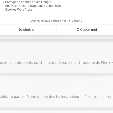
ons de limitations de vitesse : écoutez la chronique de Pierre Cha
surés sont étudiants ou chômeurs : écoutez la chronique de Pierre
ébiscité par les Français lors des fortes chaleurs : écoutez la chr