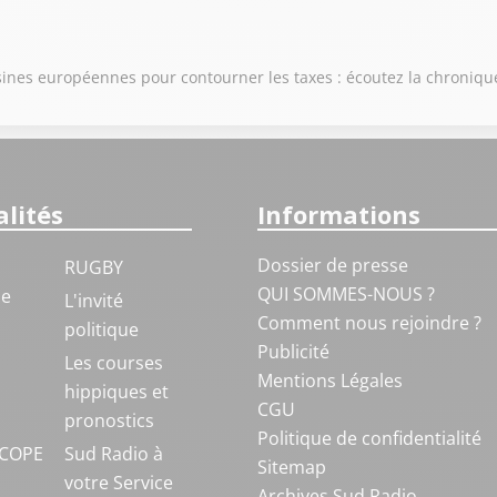
 usines européennes pour contourner les taxes : écoutez la chroniq
lités
Informations
Dossier de presse
RUGBY
QUI SOMMES-NOUS ?
ue
L'invité
Comment nous rejoindre ?
politique
Publicité
S
Les courses
Mentions Légales
hippiques et
CGU
pronostics
Politique de confidentialité
COPE
Sud Radio à
Sitemap
votre Service
Archives Sud Radio