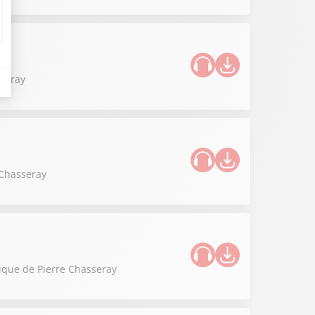
sseray
 Chasseray
onique de Pierre Chasseray