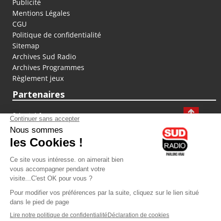
Publicité
Mentions Légales
CGU
Politique de confidentialité
Sitemap
Archives Sud Radio
Archives Programmes
Règlement jeux
Partenaires
fiducial.fr
lyoncapitale.fr
olympique-et-lyonnais.com
L'application Iphone / Android
Téléchargez l'application
Les cookies