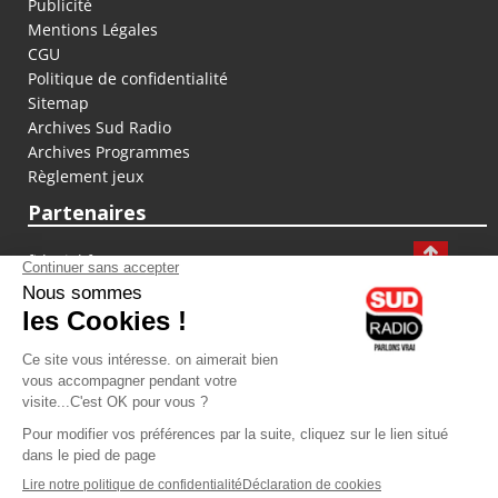
Publicité
Mentions Légales
CGU
Politique de confidentialité
Sitemap
Archives Sud Radio
Archives Programmes
Règlement jeux
Partenaires
fiducial.fr
lyoncapitale.fr
olympique-et-lyonnais.com
L'application Iphone / Android
Téléchargez l'application
Les cookies