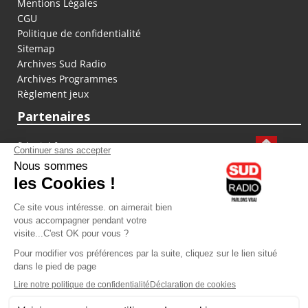
Mentions Légales
CGU
Politique de confidentialité
Sitemap
Archives Sud Radio
Archives Programmes
Règlement jeux
Partenaires
fiducial.fr
lyoncapitale.fr
olympique-et-lyonnais.com
L'application Iphone / Android
Téléchargez l'application
Les cookies
Gestion des cookies