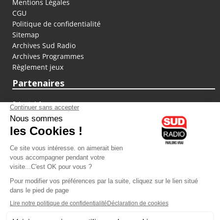
Mentions Légales
CGU
Politique de confidentialité
Sitemap
Archives Sud Radio
Archives Programmes
Règlement jeux
Partenaires
fiducial.fr
lyoncapitale.fr
olympique-et-lyonnais.com
L'application Iphone / Android
Téléchargez l'application
Les cookies
Gestion des cookies