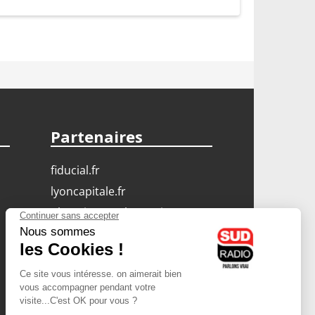
Partenaires
fiducial.fr
lyoncapitale.fr
olympique-et-lyonnais.com
L'application Iphone
/ Android