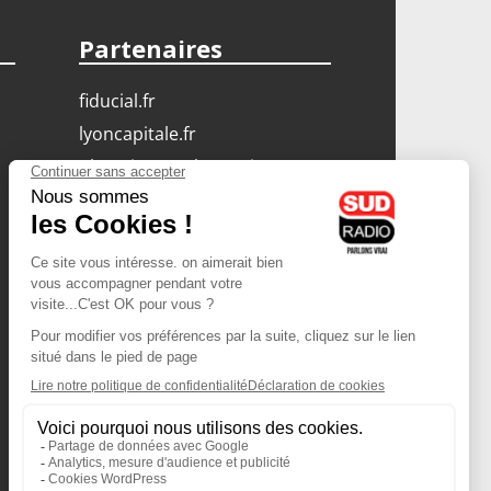
Partenaires
fiducial.fr
lyoncapitale.fr
olympique-et-lyonnais.com
L'application Iphone
/ Android
Téléchargez l'application
Les cookies
Gestion des cookies