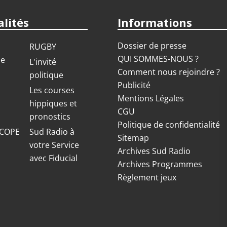
lités
Informations
Dossier de presse
RUGBY
QUI SOMMES-NOUS ?
ue
L'invité
Comment nous rejoindre ?
politique
Publicité
S
Les courses
Mentions Légales
hippiques et
CGU
pronostics
Politique de confidentialité
COPE
Sud Radio à
Sitemap
votre Service
Archives Sud Radio
avec Fiducial
Archives Programmes
Règlement jeux