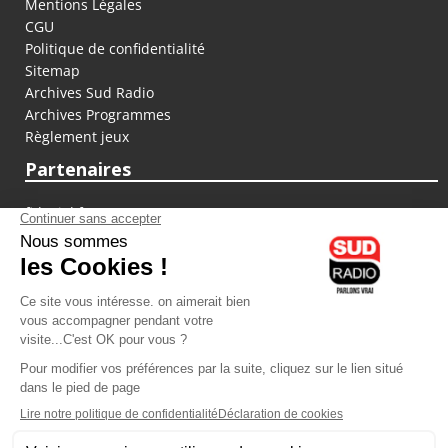
Mentions Légales
CGU
Politique de confidentialité
Sitemap
Archives Sud Radio
Archives Programmes
Règlement jeux
Partenaires
fiducial.fr
lyoncapitale.fr
olympique-et-lyonnais.com
L'application Iphone / Android
Téléchargez l'application
Les cookies
Gestion des cookies