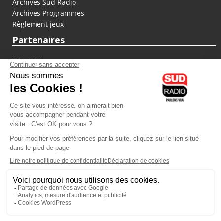
Archives Sud Radio
Archives Programmes
Règlement jeux
Partenaires
fiducial.fr
lyoncapitale.fr
olympique-et-lyonnais.com
L'application Iphone / Android
Téléchargez l'application
Les cookies
Gestion des cookies
Crédit photos : ©Sud Radio / Pierre Olivier