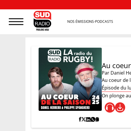
NOS ÉMISSIONS-PODCASTS
Au coeur
Par
Daniel H
Au coeur de l
Épisode du lu
On plonge au