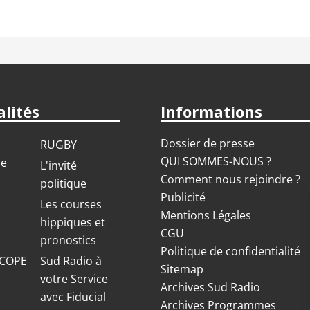
lités
Informations
Dossier de presse
RUGBY
QUI SOMMES-NOUS ?
ue
L'invité
Comment nous rejoindre ?
politique
Publicité
S
Les courses
Mentions Légales
hippiques et
CGU
pronostics
Politique de confidentialité
COPE
Sud Radio à
Sitemap
votre Service
Archives Sud Radio
avec Fiducial
Archives Programmes