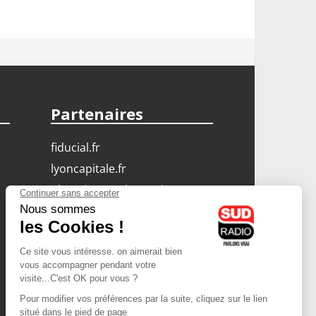
Partenaires
fiducial.fr
lyoncapitale.fr
olympique-et-lyonnais.com
L'application Iphone
/ Android
Téléchargez l'application