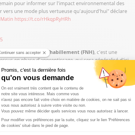
demain pour informer sur l'impact environnemental des
er vers une mode plus vertueuse qu'aujourd'hui" déclare
Matin
https://t.co/rHkqpRyHRh
25
ration nationale de l’habillement (FNH)
, c'est une
essus en phase d'apprentissage, qui sera généralisé d'ici
ue l’Éco-score textile et à quoi
ᵉʳ octobre 2025 qui informe sur l’impact environnemental
sommateurs vers des achats plus responsables et
yse du cycle de vie : matières premières utilisées,
 durabilité et la recyclabilité des vêtements entrent aussi