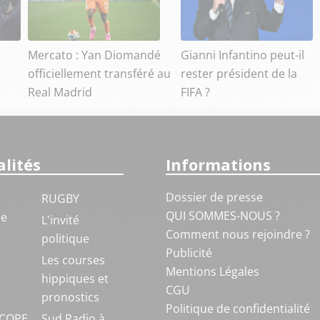
Mercato : Yan Diomandé
Gianni Infantino peut-il
officiellement transféré au
rester président de la
Real Madrid
FIFA ?
lités
Informations
Dossier de presse
RUGBY
QUI SOMMES-NOUS ?
ue
L'invité
Comment nous rejoindre ?
politique
Publicité
S
Les courses
Mentions Légales
hippiques et
CGU
pronostics
Politique de confidentialité
COPE
Sud Radio à