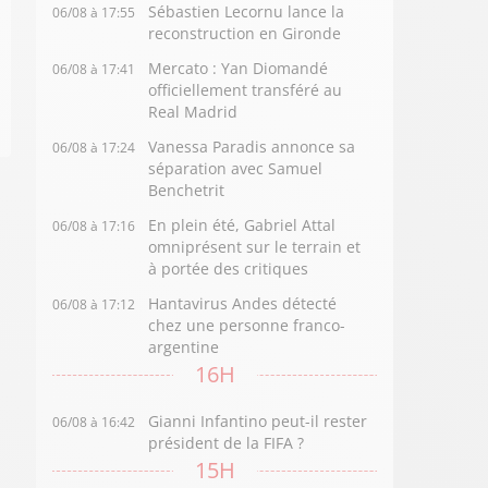
Sébastien Lecornu lance la
06/08 à 17:55
reconstruction en Gironde
Mercato : Yan Diomandé
06/08 à 17:41
officiellement transféré au
Real Madrid
Vanessa Paradis annonce sa
06/08 à 17:24
séparation avec Samuel
Benchetrit
En plein été, Gabriel Attal
06/08 à 17:16
omniprésent sur le terrain et
à portée des critiques
Hantavirus Andes détecté
06/08 à 17:12
chez une personne franco-
argentine
16H
Gianni Infantino peut-il rester
06/08 à 16:42
président de la FIFA ?
15H