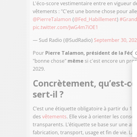
L'éco-score vestimentaire entre en vigueur 
vêtements : "C'est une bonne chose pour all
@PierreTalamon
(
@Fed_Habillement
)
#Grand
pic.twitter.com/JwG4m7iOE1
— Sud Radio (@SudRadio)
September 30, 20
Pour
Pierre Talamon, président de la Fédé
"bonne chose"
même
si c'est encore un proc
2029.
Concrètement, qu’est-ce q
sert-il ?
C’est une étiquette obligatoire à partir du 1
des
vêtements
. Elle vise à orienter les con
transparents. L’étiquette se base sur une anal
fabrication, transport, usage et fin de vie. La