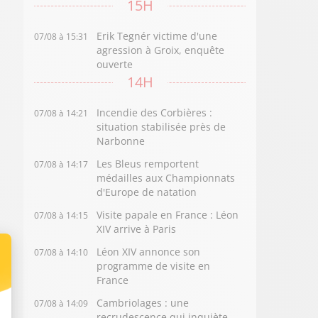
15H
Erik Tegnér victime d'une
07/08 à 15:31
agression à Groix, enquête
ouverte
14H
Incendie des Corbières :
07/08 à 14:21
situation stabilisée près de
Narbonne
Les Bleus remportent
07/08 à 14:17
médailles aux Championnats
d'Europe de natation
Visite papale en France : Léon
07/08 à 14:15
XIV arrive à Paris
Léon XIV annonce son
07/08 à 14:10
programme de visite en
France
Cambriolages : une
07/08 à 14:09
recrudescence qui inquiète