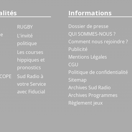
lités
Informations
Dossier de presse
RUGBY
QUI SOMMES-NOUS ?
ue
L'invité
Comment nous rejoindre ?
politique
Publicité
S
Les courses
Mentions Légales
hippiques et
CGU
pronostics
Politique de confidentialité
COPE
Sud Radio à
Sitemap
votre Service
Archives Sud Radio
avec Fiducial
Archives Programmes
Règlement jeux