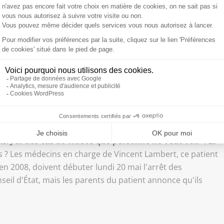
re semaines, le lundi 17 juin. Pour réviser, à chacun sa
diants peuvent réviser leurs épreuves, dans un couvent en
 vie ! Si on le traite de mort-vivant, c'est nier sa
’Alliance VITA, était "
L’invité de l’actu"
dans la matinale de
bus et Patrick Roger. Il revient sur l’arrêt des soins de
maine...
s. J'ai des tas de vidéos que personne ne veut voir"
. La
res ? Les médecins en charge de Vincent Lambert, ce patient
en 2008, doivent débuter lundi 20 mai l'arrêt des
eil d'État, mais les parents du patient annonce qu'ils