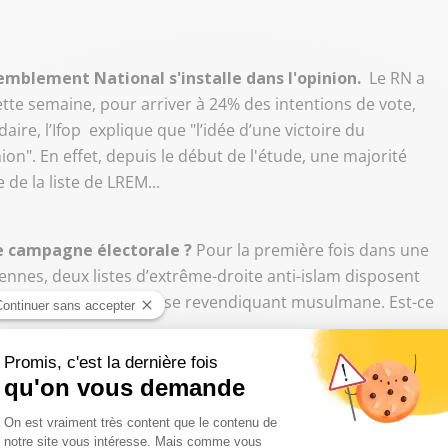
semblement National s'installe dans l'opinion.
Le RN a
tte semaine, pour arriver à 24% des intentions de vote,
re, l’Ifop explique que "l’idée d’une victoire du
on". En effet, depuis le début de l'étude, une majorité
 de la liste de LREM...
e campagne électorale ?
Pour la première fois dans une
ennes, deux listes d’extrême-droite anti-islam disposent
, de même qu’une liste se revendiquant musulmane. Est-ce
sent au couvent !
. Le sprint final pour les candidats au