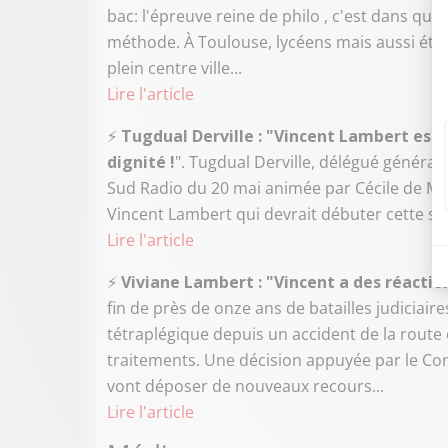
bac: l'épreuve reine de philo , c'est dans quat
méthode. À Toulouse, lycéens mais aussi étu
plein centre ville...
Lire l'article
⚡️
Tugdual Derville : "Vincent Lambert est en
dignité !
". Tugdual Derville, délégué général d
Sud Radio du 20 mai animée par Cécile de Méni
Vincent Lambert qui devrait débuter cette se
Lire l'article
⚡️
Viviane Lambert : "Vincent a des réaction
fin de près de onze ans de batailles judiciai
tétraplégique depuis un accident de la route 
traitements. Une décision appuyée par le Cons
vont déposer de nouveaux recours...
Lire l'article