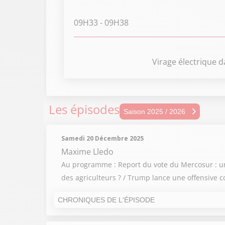
09H33
- 09H38
Virage électrique d
Les épisodes
Sais
Saison 2025 / 2026
Sais
Samedi 20 Décembre 2025
Sais
Maxime Lledo
Au programme : Report du vote du Mercosur : un s
Sais
des agriculteurs ? / Trump lance une offensive co
Sais
CHRONIQUES DE L'ÉPISODE