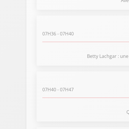
Ave
07H36
- 07H40
Betty Lachgar : un
07H40
- 07H47
Q