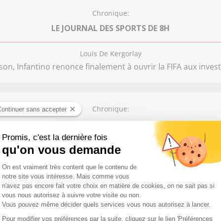
Chronique:
LE JOURNAL DES SPORTS DE 8H
Louis De Kergorlay
son, Infantino renonce finalement à ouvrir la FIFA aux inves
Chronique:
C'EST DANS L'ACTU
Laurence Péraud
Le chassé-croisé des vacances
Chronique:
L'AIR DU TEMPS