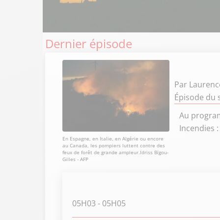
Dernier épisode
Par
Laurenc
Épisode du 
Au program
Incendies :
En Espagne, en Italie, en Algérie ou encore
au Canada, les pompiers luttent contre des
feux de forêt de grande ampleur.Idriss Bigou-
Gilles - AFP
05H03
- 05H05