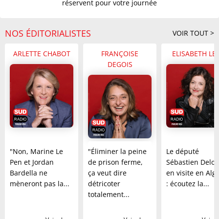
réservent pour votre journée
08H
Incendies en France : collectivités face à
10/08 à 8:00
NOS ÉDITORIALISTES
VOIR TOUT >
des coûts croissants
ARLETTE CHABOT
FRANÇOISE
ELISABETH LE
07H
DEGOIS
Ben Shelton s'impose et atteint les quarts
10/08 à 7:43
à Montréal
Les canicules impactent la recherche de
10/08 à 7:39
logement en France
Elena Rybakina et Naomi Osaka avancent
10/08 à 7:38
au WTA 1000 de Toronto
"Non, Marine Le
"Éliminer la peine
Le député
Léon Marchand réduit ses ambitions
10/08 à 7:34
Pen et Jordan
de prison ferme,
Sébastien Delo
pour les Championnats d'Europe
Bardella ne
ça veut dire
en visite en Alg
mèneront pas la...
détricoter
: écoutez la...
Championnats d'Europe : l'équipe de
10/08 à 7:33
totalement...
France d'athlétisme se prépare
23H