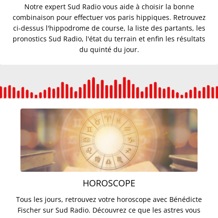
Notre expert Sud Radio vous aide à choisir la bonne
10H
combinaison pour effectuer vos paris hippiques. Retrouvez
ci-dessus l'hippodrome de course, la liste des partants, les
Trottinettes : "Il faut réapprendre à
10/08 à 10:47
pronostics Sud Radio, l'état du terrain et enfin les résultats
partager l’espace public"
du quinté du jour.
09H
Tiercé Quarté Quinté : les pronos pour le
10/08 à 9:51
Prix de la côte de Nacre
Interdiction réseaux sociaux : le Conseil
10/08 à 9:47
constitutionnel tranche
Orages : comment se protéger de la
10/08 à 9:19
foudre ?
Bruno Bartocetti : "Gérald Darmanin
10/08 à 9:14
connaissait la situation des procédures
HOROSCOPE
fantômes"
Tous les jours, retrouvez votre horoscope avec Bénédicte
Agriculteurs : "Dans nos fermes, il n'y a
10/08 à 9:03
Fischer sur Sud Radio. Découvrez ce que les astres vous
plus d'argent"