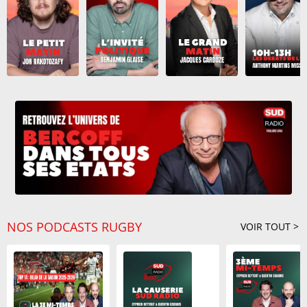
football"
16H
Tupac : Le procès du meurtre du rappeur
10/08 à 16:52
Tupac Shakur s'ouvre ce lundi
15H
Tour de France femmes : un record
10/08 à 15:42
d'audience atteint par Demi Vollering
Gaza : nouveau camouflet pour Donald
10/08 à 15:29
Trump, Nétanyahou rejette son plan de
paix
14H
NOS PODCASTS RUGBY
VOIR TOUT >
Éclipse solaire du 12 août : comment
10/08 à 14:28
l'observer en France
Restrictions d'usage de l'eau : la France
10/08 à 14:09
en crise