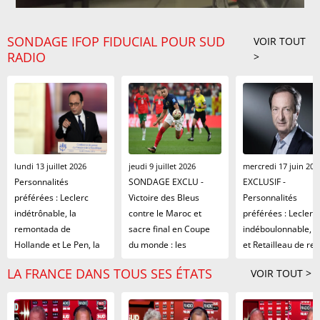
SONDAGE IFOP FIDUCIAL POUR SUD
VOIR TOUT
RADIO
>
lundi 13 juillet 2026
jeudi 9 juillet 2026
mercredi 17 juin 202
Personnalités
SONDAGE EXCLU -
EXCLUSIF -
préférées : Leclerc
Victoire des Bleus
Personnalités
indétrônable, la
contre le Maroc et
préférées : Leclerc
remontada de
sacre final en Coupe
indéboulonnable, R
Hollande et Le Pen, la
du monde : les
et Retailleau de ret
surprise Lagarde
Français affichent un
Le Pen en chute lib
LA FRANCE DANS TOUS SES ÉTATS
VOIR TOUT >
optimisme historique