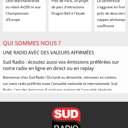
Léon Marchand brille
Près de Paris, un projet
La sécheresse
au relais 4x200 m aux
de parc d'attractions
s'aggrave en Franc
Championnats
Dragon Ball à l'étude
près de deux tiers 
d'Europe
nappes phréatique
souffrance
QUI SOMMES NOUS ?
UNE RADIO AVEC DES VALEURS AFFIRMÉES
Sud Radio : écoutez aussi vos émissions préférées sur
notre radio en ligne en direct ou en replay
Bienvenue chez Sud Radio ! Du lundi au dimanche, retrouvez en continu
sur votre radio préférée toute l'actualité nationale et internationale. Sud
Radio, c'est des émissions & podcasts traitant de l'actualité générale
autour de sujets variés : politiques, économiques, sportifs, faits divers,
autos, culturels, juridiques et sociétaux. Écoutez vos émissions radio en
direct ou au moment que vous souhaitez grâce à la section replay
accessible gratuitement. Sud Radio est disponible sur vos radios FM et
Dab + sur la
fréquence
de votre choix.