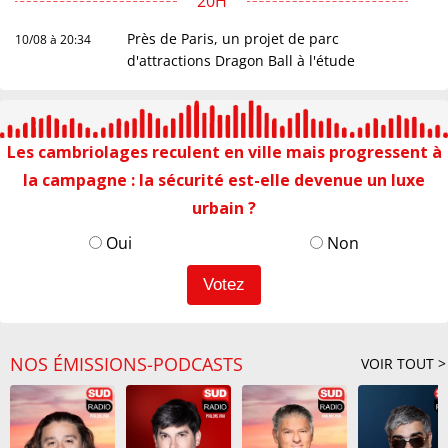
20H
Près de Paris, un projet de parc
10/08 à 20:34
d'attractions Dragon Ball à l'étude
19H
La sécheresse s'aggrave en France, près
10/08 à 19:44
Les cambriolages reculent en ville mais progressent à
de deux tiers des nappes phréatiques en
souffrance
la campagne : la sécurité est-elle devenue un luxe
18H
urbain ?
Oui
Non
"Progression lente" du feu dans la
10/08 à 18:48
Drôme, celui en Lozère fixé
Drague : plus d'un tiers des Français a
10/08 à 18:02
déjà laissé une IA séduire à leur place cet
été
NOS ÉMISSIONS-PODCASTS
VOIR TOUT >
17H
Fifa: contre Infantino, l'UEFA, la Concacaf
10/08 à 17:54
et l'AFC veulent rallier "la famille du