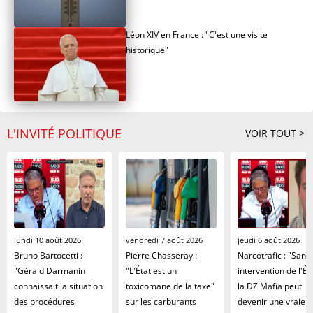
Léon XIV en France : "C'est une visite
historique"
L'INVITÉ POLITIQUE
VOIR TOUT >
lundi 10 août 2026
vendredi 7 août 2026
jeudi 6 août 2026
Bruno Bartocetti :
Pierre Chasseray :
Narcotrafic : "Sans
"Gérald Darmanin
"L'État est un
intervention de l'Éta
connaissait la situation
toxicomane de la taxe"
la DZ Mafia peut
des procédures
sur les carburants
devenir une vraie