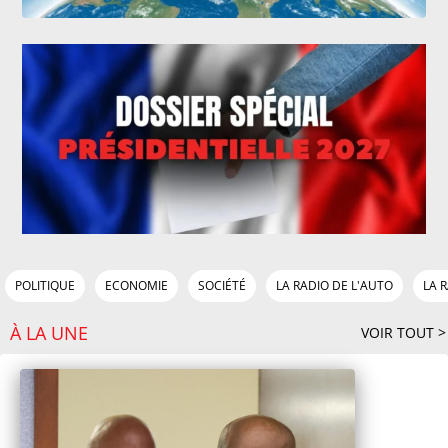
POLITIQUE
ECONOMIE
SOCIÉTÉ
LA RADIO DE L'AUTO
LA 
À LA UNE
VOIR TOUT >